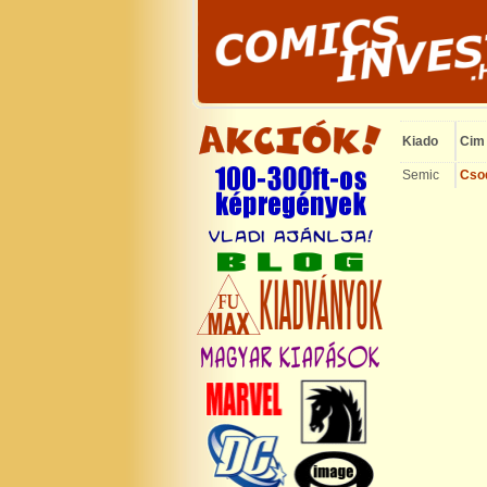
Kiado
Cim
Semic
Cso