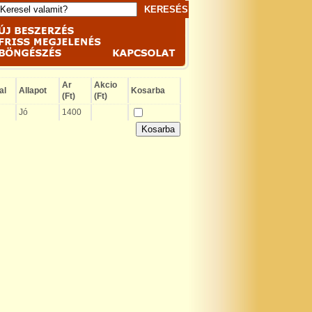
Ar
Akcio
al
Allapot
Kosarba
(Ft)
(Ft)
Jó
1400