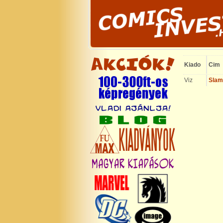
Kiado
Cim
Viz
Slam