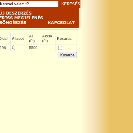
Ar
Akcio
Oldal
Allapot
Kosarba
(Ft)
(Ft)
196
Új
5500