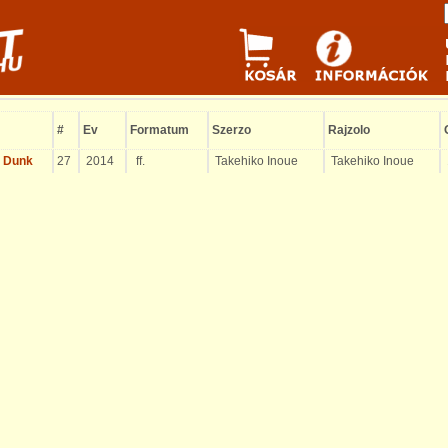
#
Ev
Formatum
Szerzo
Rajzolo
 Dunk
27
2014
ff.
Takehiko Inoue
Takehiko Inoue