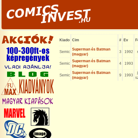
Kiado
Cim
#
Ev
F
Superman és Batman
Semic
3
1992
m
(magyar)
Superman és Batman
Semic
4
1993
(magyar)
Superman és Batman
j
Semic
9
1993
(magyar)
s