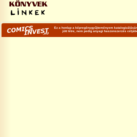
Ez a honlap a képregénygyűjteményem katalogizálására
jött létre, nem pedig anyagi haszonszerzés céljá