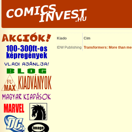
Kiado
Cim
IDW Publishing
Transformers: More than me