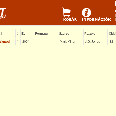
Cim
#
Ev
Formatum
Szerzo
Rajzolo
Olda
Wanted
4
2004
Mark Millar
J.G. Jones
32