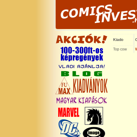
Kiado
Top cow