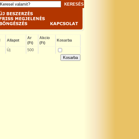
Ar
Akcio
l
Allapot
Kosarba
(Ft)
(Ft)
Új
500