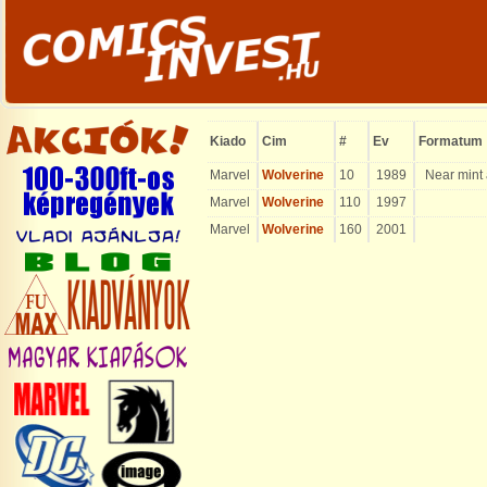
Kiado
Cim
#
Ev
Formatum
Marvel
Wolverine
10
1989
Near mint 
Marvel
Wolverine
110
1997
Marvel
Wolverine
160
2001