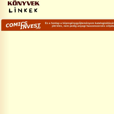
Ez a honlap a képregénygyűjteményem katalogizálására
jött létre, nem pedig anyagi haszonszerzés céljá