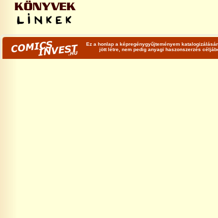
Ez a honlap a képregénygyűjteményem katalogizálására
jött létre, nem pedig anyagi haszonszerzés céljá