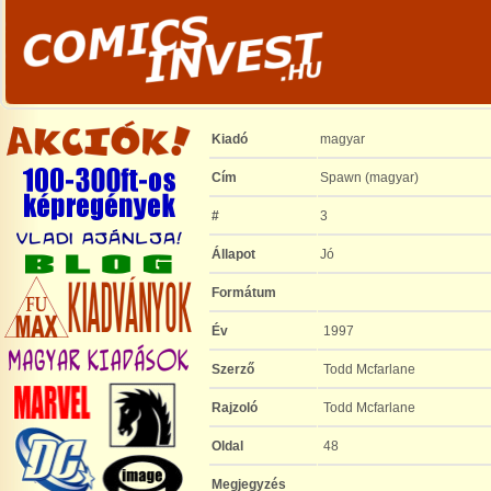
Kiadó
magyar
Cím
Spawn (magyar)
#
3
Állapot
Jó
Formátum
Év
1997
Szerző
Todd Mcfarlane
Rajzoló
Todd Mcfarlane
Oldal
48
Megjegyzés