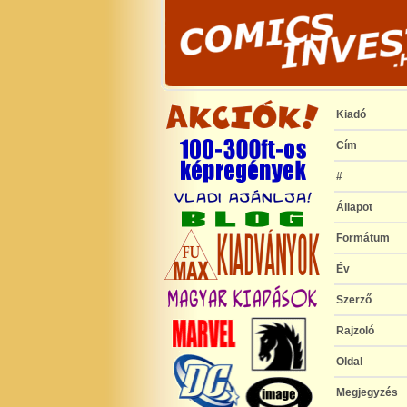
Kiadó
Cím
#
Állapot
Formátum
Év
Szerző
Rajzoló
Oldal
Megjegyzés