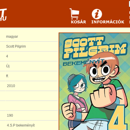
magyar
Scott Pilgrim
4
Új
ff.
2010
190
4.S.P bekeményít