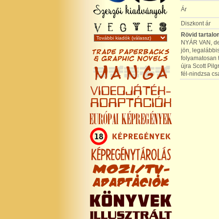
Ár
Diszkont ár
Rövid tartalo
NYÁR VAN, de 
jön, legalábbi
folyamatosan t
újra Scott Pil
fél-nindzsa cs