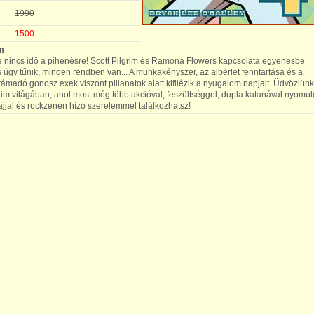
1990
1500
m
nincs idő a pihenésre! Scott Pilgrim és Ramona Flowers kapcsolata egyenesbe
s úgy tűnik, minden rendben van... A munkakényszer, az albérlet fenntartása és a
ámadó gonosz exek viszont pillanatok alatt kifilézik a nyugalom napjait. Üdvözlünk
grim világában, ahol most még több akcióval, feszültséggel, dupla katanával nyomul
ajjal és rockzenén hízó szerelemmel találkozhatsz!