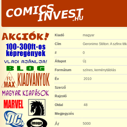
Kiadó
magyar
Cím
Geronimo Stilton: A szfinx tit
#
0
Állapot
Új
Formátum
színes, keménytáblás
Év
2010
Szerző
Rajzoló
Oldal
48
Megjegyzés
Ár
5000