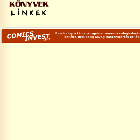
Ez a honlap a képregénygyűjteményem katalogizálására
jött létre, nem pedig anyagi haszonszerzés céljá