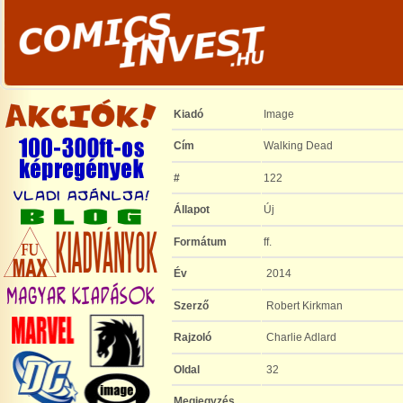
Kiadó
Image
Cím
Walking Dead
#
122
Állapot
Új
Formátum
ff.
Év
2014
Szerző
Robert Kirkman
Rajzoló
Charlie Adlard
Oldal
32
Megjegyzés