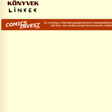
Ez a honlap a képregénygyűjteményem katalogizálására
jött létre, nem pedig anyagi haszonszerzés céljá