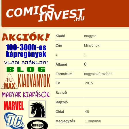
Kiadó
magyar
Cím
Minyonok
#
1
Állapot
Új
Formátum
nagyalakú, színes
Év
2015
Szerző
Rajzoló
Oldal
48
Megjegyzés
1.Banana!