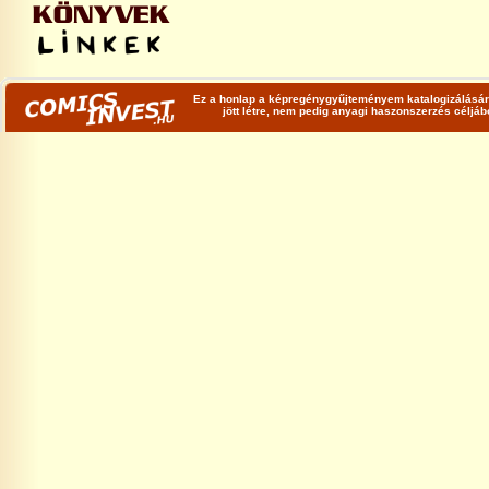
Ez a honlap a képregénygyűjteményem katalogizálására
jött létre, nem pedig anyagi haszonszerzés céljá