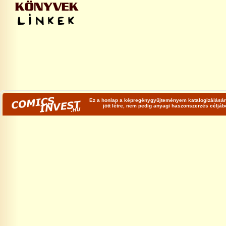
Ez a honlap a képregénygyűjteményem katalogizálására
jött létre, nem pedig anyagi haszonszerzés céljá