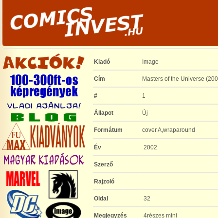
Kiadó
Image
Cím
Masters of the Universe (200
#
1
Állapot
Új
Formátum
cover A,wraparound
Év
2002
Szerző
Rajzoló
Oldal
32
Megjegyzés
4részes mini