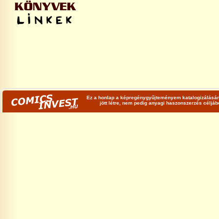
Ez a honlap a képregénygyűjteményem katalogizálására
jött létre, nem pedig anyagi haszonszerzés céljá