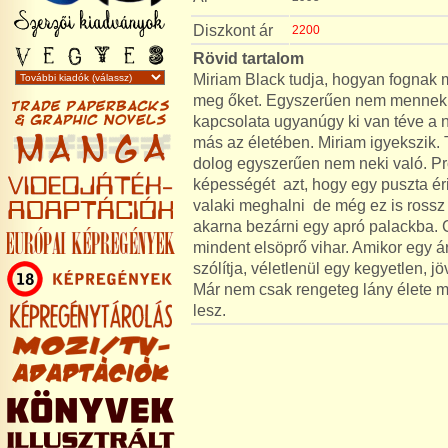
Diszkont ár
2200
Rövid tartalom
Miriam Black tudja, hogyan fognak m
meg őket. Egyszerűen nem mennek j
kapcsolata ugyanúgy ki van téve a 
más az életében. Miriam igyekszik. 
dolog egyszerűen nem neki való. P
képességét  azt, hogy egy puszta éri
valaki meghalni  de még ez is rossz 
akarna bezárni egy apró palackba. C
mindent elsöprő vihar. Amikor egy á
szólítja, véletlenül egy kegyetlen, 
Már nem csak rengeteg lány élete mú
lesz.