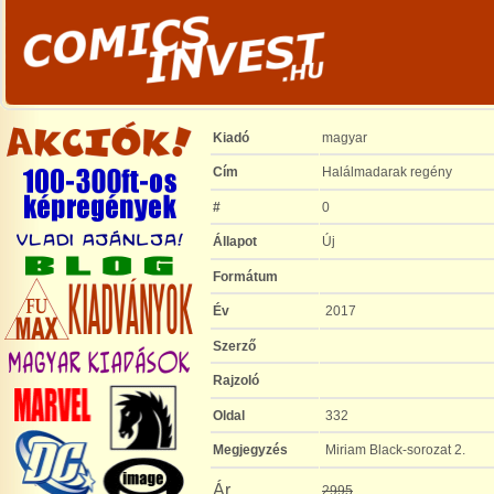
Kiadó
magyar
Cím
Halálmadarak regény
#
0
Állapot
Új
Formátum
Év
2017
Szerző
Rajzoló
Oldal
332
Megjegyzés
Miriam Black-sorozat 2.
Ár
2995