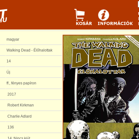
magyar
Walking Dead - Élőhalottak
14
Új
ff., fényes papíron
2017
Robert Kirkman
Charlie Adlard
136
14.:Nincs kiút