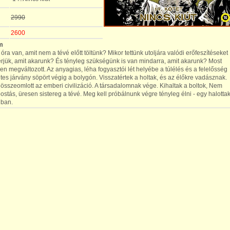
2990
2600
m
ra van, amit nem a tévé előtt töltünk? Mikor tettünk utoljára valódi erőfeszítéseket
érjük, amit akarunk? És tényleg szükségünk is van mindarra, amit akarunk? Most
 megváltozott. Az anyagias, léha fogyasztói lét helyébe a túlélés és a felelősség
etes járvány söpört végig a bolygón. Visszatértek a holtak, és az élőkre vadásznak.
összeomlott az emberi civilizáció. A társadalomnak vége. Kihaltak a boltok, Nem
postás, üresen sistereg a tévé. Meg kell próbálnunk végre tényleg élni - egy halotta
ágban.