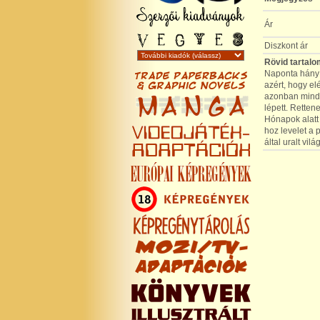
Ár
Diszkont ár
Rövid tartalo
Naponta hány ó
azért, hogy el
azonban minden
lépett. Retten
Hónapok alatt 
hoz levelet a 
által uralt vil