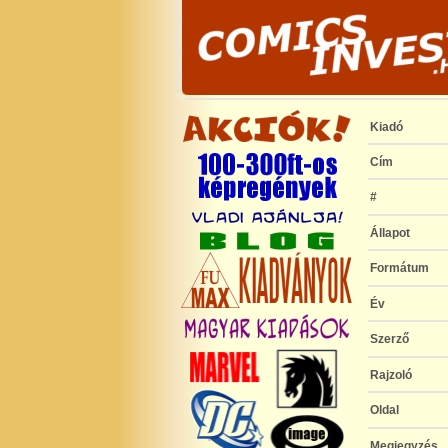
Kiadó
Cím
#
Állapot
Formátum
Év
Szerző
Rajzoló
Oldal
Megjegyzés