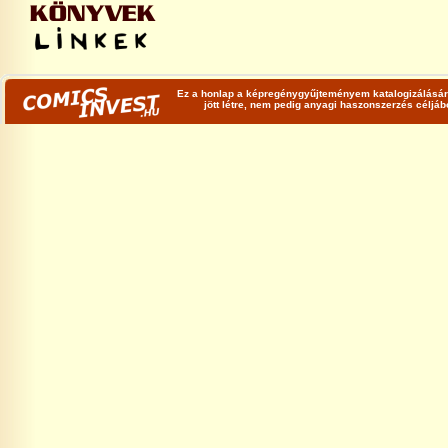
Ez a honlap a képregénygyűjteményem katalogizálására
jött létre, nem pedig anyagi haszonszerzés céljá