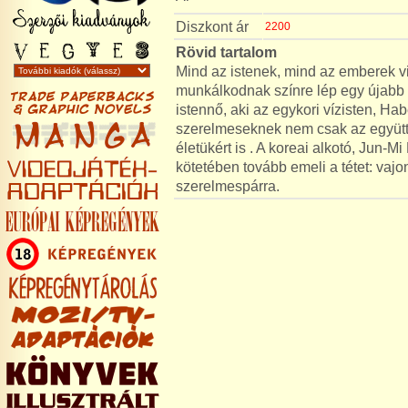
Diszkont ár
2200
Rövid tartalom
Mind az istenek, mind az emberek v
munkálkodnak színre lép egy újabb 
istennő, aki az egykori vízisten, Ha
szerelmeseknek nem csak az együtt
életükért is . A koreai alkotó, Jun
kötetében tovább emeli a tétet: vajo
szerelmespárra.