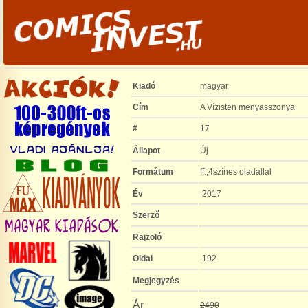
Kiadó
magyar
Cím
A Vízisten menyasszonya
#
17
Állapot
Új
Formátum
ff.,4színes oladallal
Év
2017
Szerző
Rajzoló
Oldal
192
Megjegyzés
Ár
2490