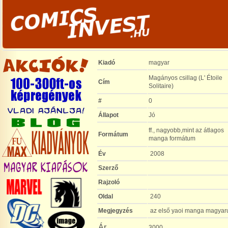
Kiadó
magyar
Magányos csillag (L' Étoile
Cím
Solitaire)
#
0
Állapot
Jó
ff., nagyobb,mint az átlagos
Formátum
manga formátum
Év
2008
Szerző
Rajzoló
Oldal
240
Megjegyzés
az első yaoi manga magyaru
Ár
3000