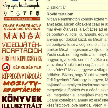
Diszkont ár
Rövid tartalom
Micah Remmington komoly üzletember
amit akar. Micah cápaként csap le a
már évek óta vesz, alakít át és ad e
célpontja? A Hotel Kurahashi, egy 
anyagi gondokkal küzd, és Micah arra
célpontjává teszi a cég szállóit. H
amikor Micah megismeri az ifjú elnök
Yuuki csak nemrég vette át elhunyt a
nagyon igyekszik, semmi érzéke a 
vonzalma Yuuki iránt csupán csel, 
szerződést? Micah jegyese a világ 
örököse. Biztos, hogy Yuuki személyi
férfi figyelmét? Bárhogy is legyen, 
hajlandó semmilyen kockázatot sem 
megvédje a főnökét és a cégét  akko
kell megvédenie. Ismerjétek meg Yu
Ogami kötetében, amely az első kif
ké­szí­tett boys love manga. Vajon Mi