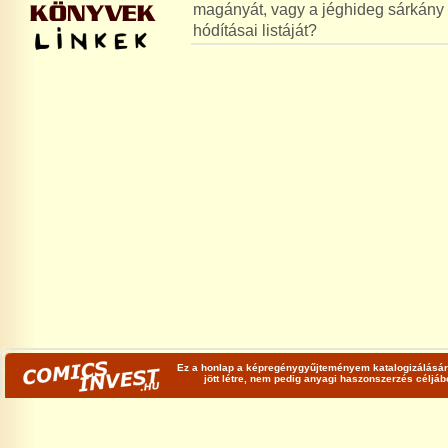
magányát, vagy a jéghideg sárkány c
hódításai listáját?
Ez a honlap a képregénygyűjteményem katalogizálására
jött létre, nem pedig anyagi haszonszerzés céljá