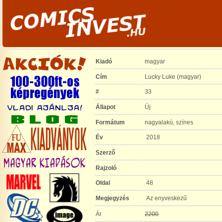
Kiadó
magyar
Cím
Lucky Luke (magyar)
#
33
Állapot
Új
Formátum
nagyalakú, színes
Év
2018
Szerző
Rajzoló
Oldal
48
Megjegyzés
Az enyveskezű
Ár
2200