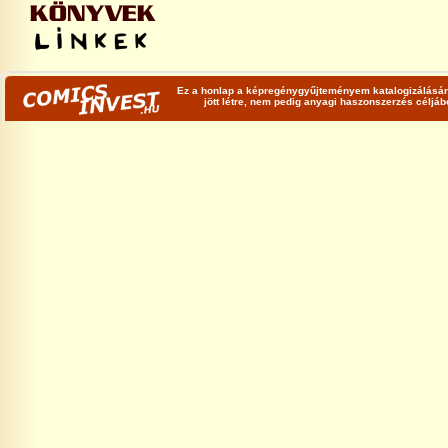
Ez a honlap a képregénygyűjteményem katalogizálására
jött létre, nem pedig anyagi haszonszerzés céljá