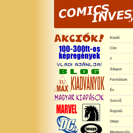
Kiadó
Cím
#
Állapot
Formátum
Év
Szerző
Rajzoló
Oldal
Megjegyzés