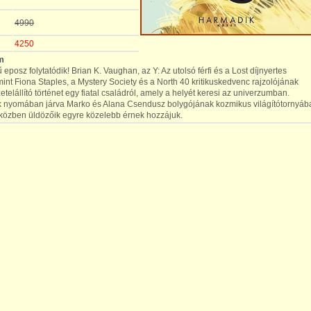
4990
4250
m
eposz folytatódik! Brian K. Vaughan, az Y: Az utolsó férfi és a Lost díjnyertes
mint Fiona Staples, a Mystery Society és a North 40 kritikuskedvenc rajzolójának
telállító történet egy fiatal családról, amely a helyét keresi az univerzumban.
k nyomában járva Marko és Alana Csendusz bolygójának kozmikus világítótornyáb
iközben üldözőik egyre közelebb érnek hozzájuk.