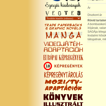
Ár
Diszkont ár
Rövid tartalo
A bombasikerű 
írójának, vala
SAGÁja lélegze
Irodalmi hősü
látogatnak, m