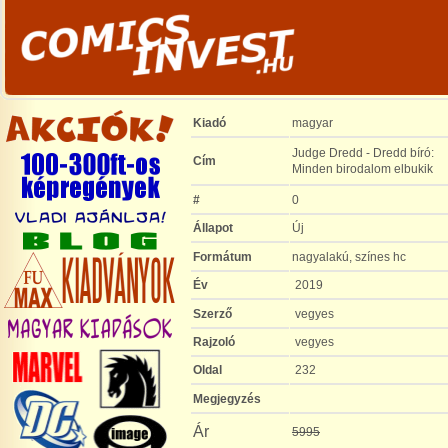
Kiadó
magyar
Judge Dredd - Dredd bíró:
Cím
Minden birodalom elbukik
#
0
Állapot
Új
Formátum
nagyalakú, színes hc
Év
2019
Szerző
vegyes
Rajzoló
vegyes
Oldal
232
Megjegyzés
Ár
5995