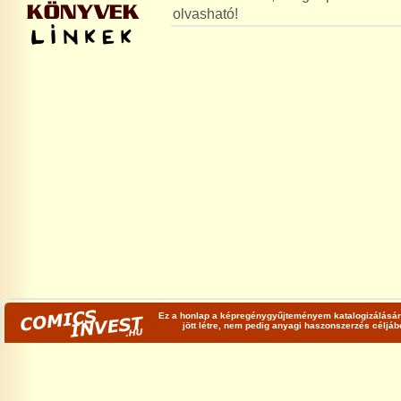
olvasható!
Ez a honlap a képregénygyűjteményem katalogizálására
jött létre, nem pedig anyagi haszonszerzés céljá