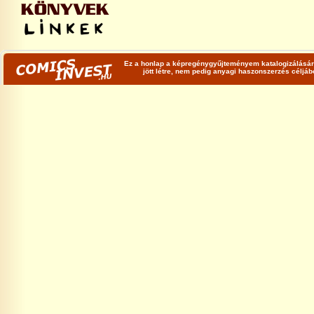
Ez a honlap a képregénygyűjteményem katalogizálására
jött létre, nem pedig anyagi haszonszerzés céljá