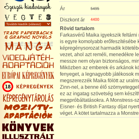
Ár
5495
Diszkont ár
4400
Rövid tartalom
Farkasvérű Maika igyekszik feltárni m
is egyre komolyabb erőfeszítésébe k
képregénysorozat harmadik kötetéb
vezet, ahol azt reméli, menedékre l
messze nem olyan biztonságos, mint
Miközben az emberek és arkánok kö
fenyeget, a legnagyobb játékosok m
megszerezzék Maika fölött az uralm
Zinn-nel, a benne élő szörnyeteggel
ez az ingatag szövetség sem készíth
megpróbáltatásokra. A Monstress-sz
Eisner- és British Fantasy díjat ny
véget. A kötet tartalmazza a Monstr