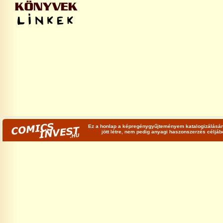
Ez a honlap a képregénygyűjteményem katalogizálására
jött létre, nem pedig anyagi haszonszerzés céljá