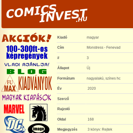
Kiadó
magyar
Cím
Monstress - Fenevad
#
3
Állapot
Új
Formátum
nagyalakú, színes hc
Év
2020
Szerző
Rajzoló
Oldal
168
Megjegyzés
3 könyv: Rejtek