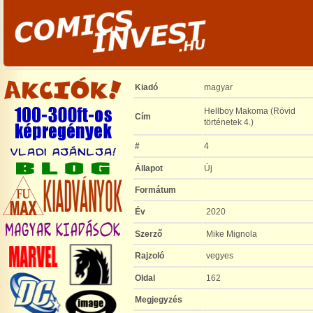
Kiadó
magyar
Hellboy Makoma (Rövid
Cím
történetek 4.)
#
4
Állapot
Új
Formátum
Év
2020
Szerző
Mike Mignola
Rajzoló
vegyes
Oldal
162
Megjegyzés