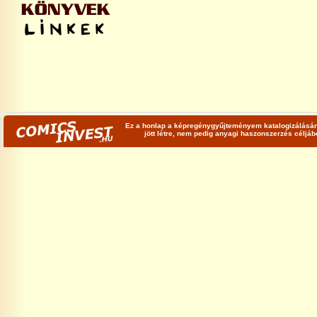
Ez a honlap a képregénygyűjteményem katalogizálására
jött létre, nem pedig anyagi haszonszerzés céljá