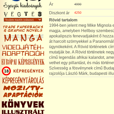
Ár
4990
Diszkont ár
4250
Rövid tartalom
1994-ben jelent meg Mike Mignola el
magja, amelyben Hellboy szembesül 
apokalipszis fenevadjaként ő hozza 
át harcolt szörnyekkel a Paranormál
ügynökeként. A Rövid történetek cím
mutatják be. A Rövid történetek ne
című legendás afrikai kalandot, am
vethet egy pillantást, és más történ
Szívesség a fösvénynek című Budap
rajzolója László Márk, budapesti illu