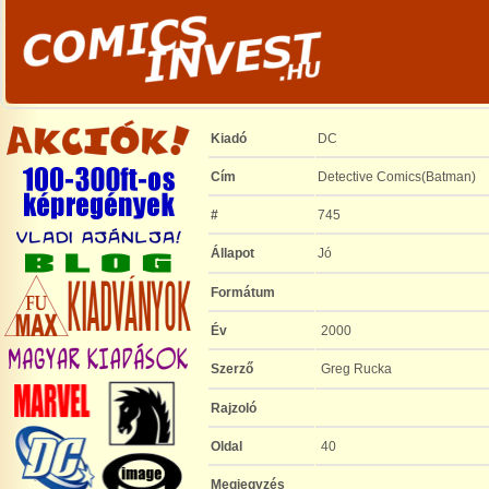
Kiadó
DC
Cím
Detective Comics(Batman)
#
745
Állapot
Jó
Formátum
Év
2000
Szerző
Greg Rucka
Rajzoló
Oldal
40
Megjegyzés