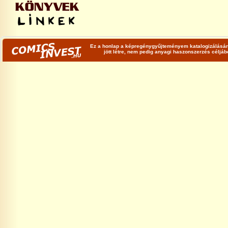
Ez a honlap a képregénygyűjteményem katalogizálására
jött létre, nem pedig anyagi haszonszerzés céljá