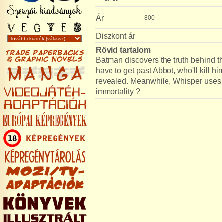
Ár
800
Diszkont ár
Rövid tartalom
Batman discovers the truth behind the
have to get past Abbot, who'll kill h
revealed. Meanwhile, Whisper uses th
immortality ?