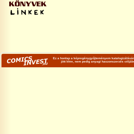
Ez a honlap a képregénygyűjteményem katalogizálására
jött létre, nem pedig anyagi haszonszerzés céljá