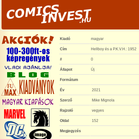
Kiadó
magyar
Cím
Hellboy és a P.K.V.H.: 1952
#
0
Állapot
Új
Formátum
Év
2021
Szerző
Mike Mignola
Rajzoló
vegyes
Oldal
152
Megjegyzés