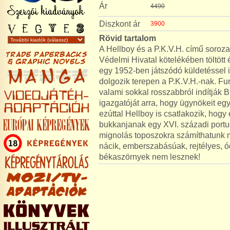
Ár
4490
Diszkont ár
3900
Rövid tartalom
A Hellboy és a P.K.V.H. című soroza
Védelmi Hivatal kötelékében töltöt
egy 1952-ben játszódó küldetésse
dolgozik terepen a P.K.V.H.-nak. Fur
valami sokkal rosszabbról indítják
igazgatóját arra, hogy ügynökeit eg
ezúttal Hellboy is csatlakozik, hogy 
bukkanjanak egy XVI. századi portuga
mignolás toposzokra számíthatunk m
nácik, emberszabásúak, rejtélyes, 
békaszörnyek nem lesznek!