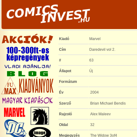
Kiadó
Marvel
Cím
Daredevil vol 2.
#
63
Állapot
Új
Formátum
Év
2004
Szerző
Brian Michael Bendis
Rajzoló
Alex Maleev
Oldal
32
Megjegyzés
The Widow 3of4