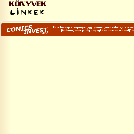
Ez a honlap a képregénygyűjteményem katalogizálására
jött létre, nem pedig anyagi haszonszerzés céljá