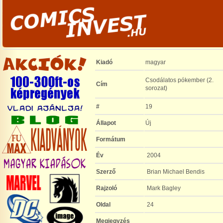
Kiadó
magyar
Csodálatos pókember (2.
Cím
sorozat)
#
19
Állapot
Új
Formátum
Év
2004
Szerző
Brian Michael Bendis
Rajzoló
Mark Bagley
Oldal
24
Megjegyzés