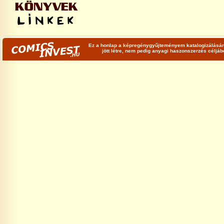
Ez a honlap a képregénygyűjteményem katalogizálására
jött létre, nem pedig anyagi haszonszerzés céljá