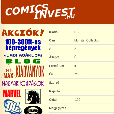
Kiadó
DC
Cím
Monster Collection
#
2
Állapot
Új
Formátum
ff.
Év
2005
Szerző
Rajzoló
Oldal
192
Megjegyzés