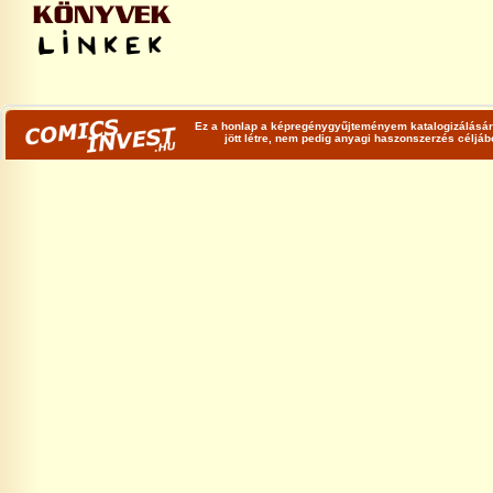
Ez a honlap a képregénygyűjteményem katalogizálására
jött létre, nem pedig anyagi haszonszerzés céljá