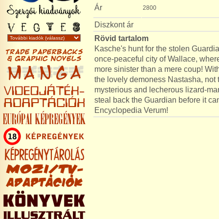
Ár
2800
Diszkont ár
Rövid tartalom
Kasche's hunt for the stolen Guardi
once-peaceful city of Wallace, where 
more sinister than a mere coup! Wit
the lovely demoness Nastasha, not to
mysterious and lecherous lizard-man
steal back the Guardian before it c
Encyclopedia Verum!