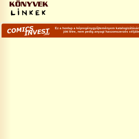
Ez a honlap a képregénygyűjteményem katalogizálására
jött létre, nem pedig anyagi haszonszerzés céljá