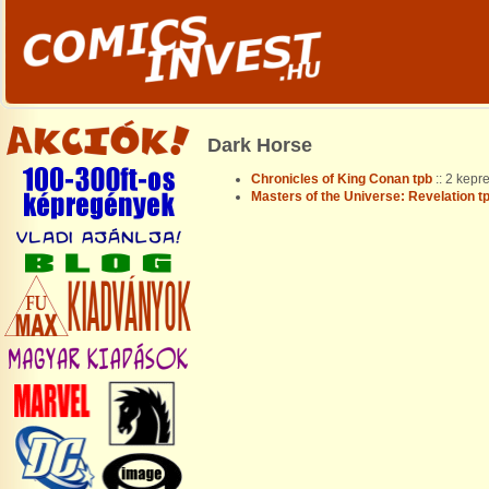
Dark Horse
Chronicles of King Conan tpb
:: 2 kepr
Masters of the Universe: Revelation t