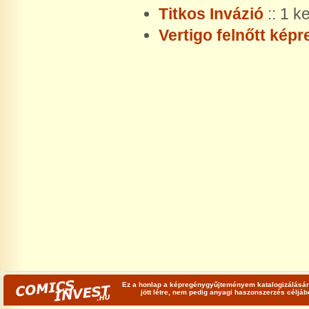
Titkos Invázió
:: 1 k
Vertigo felnőtt kép
Ez a honlap a képregénygyűjteményem katalogizálására
jött létre, nem pedig anyagi haszonszerzés céljá