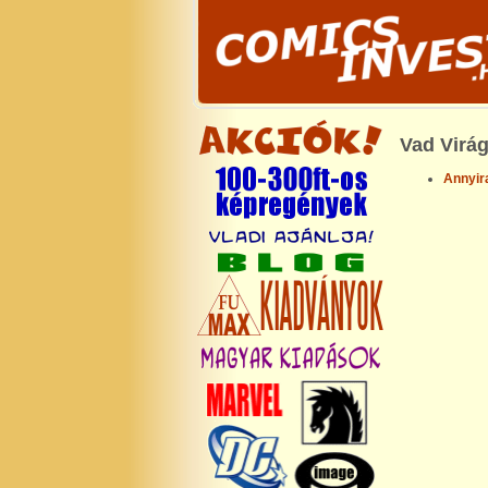
Vad Virá
Annyira