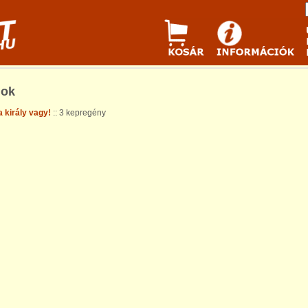
gok
 király vagy!
:: 3 kepregény