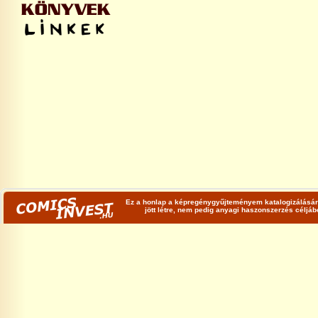
Ez a honlap a képregénygyűjteményem katalogizálására
jött létre, nem pedig anyagi haszonszerzés céljá